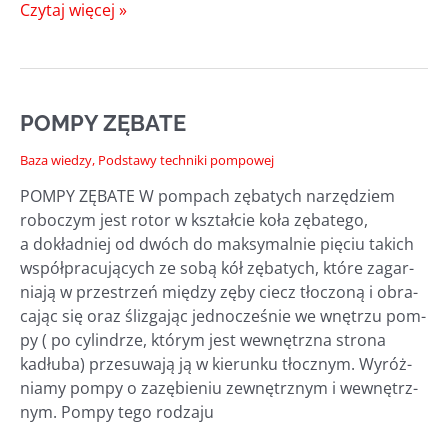
POMPY
Czytaj więcej »
Z ROZDRABNIACZEM
—
KIEDY
STOSOWAĆ
POMPY ZĘBATE
I OGÓLNE
DOŚWIADCZENIA
Baza wiedzy
,
Podstawy techniki pompowej
POMPY ZĘBATE W pom­pach zęba­tych narzę­dziem
robo­czym jest rotor w kształ­cie koła zęba­te­go,
a dokład­niej od dwóch do mak­sy­mal­nie pię­ciu takich
współ­pra­cu­ją­cych ze sobą kół zęba­tych, któ­re zagar­
nia­ją w prze­strzeń mię­dzy zęby ciecz tło­czo­ną i obra­
ca­jąc się oraz śli­zga­jąc jed­no­cze­śnie we wnę­trzu pom­
py ( po cylin­drze, któ­rym jest wewnętrz­na stro­na
kadłu­ba) prze­su­wa­ją ją w kie­run­ku tłocz­nym. Wyróż­
nia­my pom­py o zazę­bie­niu zewnętrz­nym i wewnętrz­
nym. Pom­py tego rodzaju