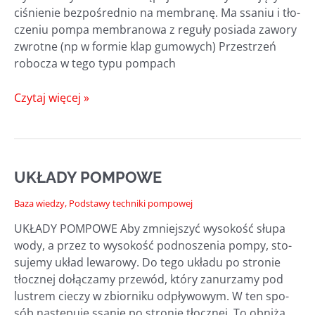
ciśnie­nie bez­po­śred­nio na mem­bra­nę. Ma ssa­niu i tło­
cze­niu pom­pa mem­bra­no­wa z regu­ły posia­da zawo­ry
zwrot­ne (np w for­mie klap gumo­wych) Prze­strzeń
robo­cza w tego typu pompach
POMPY
Czytaj więcej »
PRZEPONOWE,
POMPY
MEMBRANOWE
UKŁADY POMPOWE
Baza wiedzy
,
Podstawy techniki pompowej
UKŁADY POMPOWE Aby zmniej­szyć wyso­kość słu­pa
wody, a przez to wyso­kość pod­no­sze­nia pom­py, sto­
su­je­my układ lewa­ro­wy. Do tego ukła­du po stro­nie
tłocz­nej dołą­cza­my prze­wód, któ­ry zanu­rza­my pod
lustrem cie­czy w zbior­ni­ku odpły­wo­wym. W ten spo­
sób nastę­pu­je ssa­nie po stro­nie tłocz­nej. To obni­ża