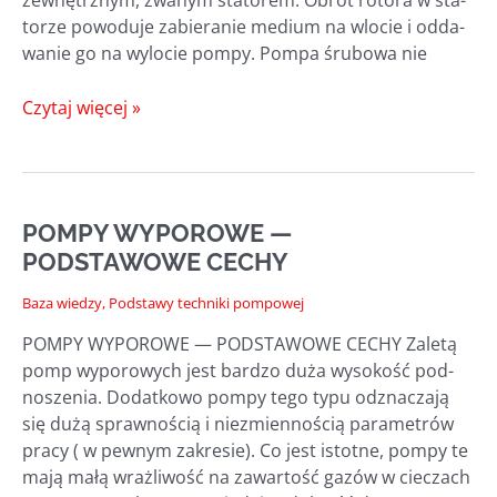
to­rze powo­du­je zabie­ra­nie medium na wlo­cie i odda­
wa­nie go na wylo­cie pom­py. Pom­pa śru­bo­wa nie
POMPY
Czytaj więcej »
ŚLIMAKOWE
POMPY WYPOROWE —
PODSTAWOWE CECHY
Baza wiedzy
,
Podstawy techniki pompowej
POMPY WYPOROWE — PODSTAWOWE CECHY Zale­tą
pomp wypo­ro­wych jest bar­dzo duża wyso­kość pod­
no­sze­nia. Dodat­ko­wo pom­py tego typu odzna­cza­ją
się dużą spraw­no­ścią i nie­zmien­no­ścią para­me­trów
pra­cy ( w pew­nym zakre­sie). Co jest istot­ne, pom­py te
mają małą wraż­li­wość na zawar­tość gazów w cie­czach