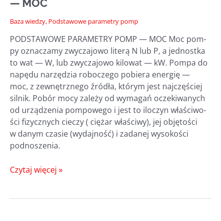
— MOC
Baza wiedzy
,
Podstawowe parametry pomp
PODSTAWOWE PARAMETRY POMP — MOC Moc pom­
py ozna­cza­my zwy­cza­jo­wo lite­rą N lub P, a jed­nost­ka
to wat — W, lub zwy­cza­jo­wo kilo­wat — kW. Pom­pa do
napę­du narzę­dzia robo­cze­go pobie­ra ener­gię —
moc, z zewnętrz­ne­go źró­dła, któ­rym jest naj­czę­ściej
sil­nik. Pobór mocy zale­ży od wyma­gań ocze­ki­wa­nych
od urzą­dze­nia pom­po­we­go i jest to ilo­czyn wła­ści­wo­
ści fizycz­nych cie­czy ( cię­żar wła­ści­wy), jej obję­to­ści
w danym cza­sie (wydaj­ność) i zada­nej wyso­ko­ści
podnoszenia.
PODSTAWOWE
Czytaj więcej »
PARAMETRY
POMP
— MOC