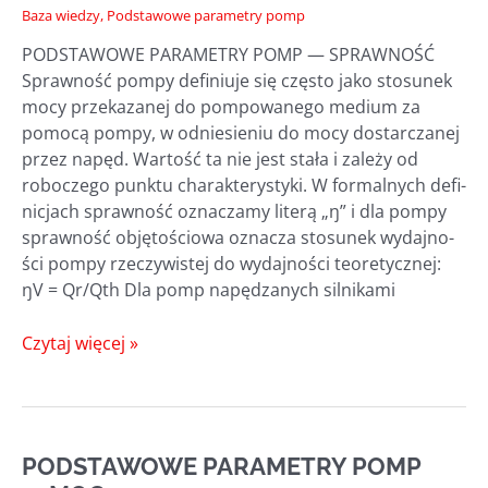
Baza wiedzy
,
Podstawowe parametry pomp
PODSTAWOWE PARAMETRY POMP — SPRAWNOŚĆ
Spraw­ność pom­py defi­niu­je się czę­sto jako sto­su­nek
mocy prze­ka­za­nej do pom­po­wa­ne­go medium za
pomo­cą pom­py, w odnie­sie­niu do mocy dostar­cza­nej
przez napęd. War­tość ta nie jest sta­ła i zale­ży od
robo­cze­go punk­tu cha­rak­te­ry­sty­ki. W for­mal­nych defi­
ni­cjach spraw­ność ozna­cza­my lite­rą „ŋ” i dla pom­py
spraw­ność obję­to­ścio­wa ozna­cza sto­su­nek wydaj­no­
ści pom­py rze­czy­wi­stej do wydaj­no­ści teo­re­tycz­nej:
ŋV = Qr/​Qth Dla pomp napę­dza­nych silnikami
PODSTAWOWE
Czytaj więcej »
PARAMETRY
POMP
—
SPRAWNOŚĆ
PODSTAWOWE PARAMETRY POMP