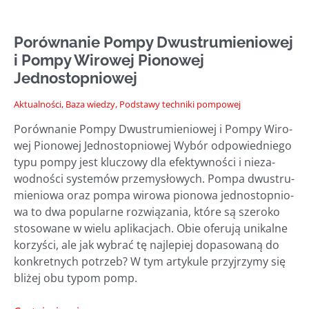
Porównanie Pompy Dwustrumieniowej
i Pompy Wirowej Pionowej
Jednostopniowej
Aktualności
,
Baza wiedzy
,
Podstawy techniki pompowej
Porów­na­nie Pom­py Dwu­stru­mie­nio­wej i Pom­py Wiro­
wej Pio­no­wej Jed­no­stop­nio­wej Wybór odpo­wied­nie­go
typu pom­py jest klu­czo­wy dla efek­tyw­no­ści i nie­za­
wod­no­ści sys­te­mów prze­my­sło­wych. Pom­pa dwu­stru­
mie­nio­wa oraz pom­pa wiro­wa pio­no­wa jed­no­stop­nio­
wa to dwa popu­lar­ne roz­wią­za­nia, któ­re są sze­ro­ko
sto­so­wa­ne w wie­lu apli­ka­cjach. Obie ofe­ru­ją uni­kal­ne
korzy­ści, ale jak wybrać tę naj­le­piej dopa­so­wa­ną do
kon­kret­nych potrzeb? W tym arty­ku­le przyj­rzy­my się
bli­żej obu typom pomp.