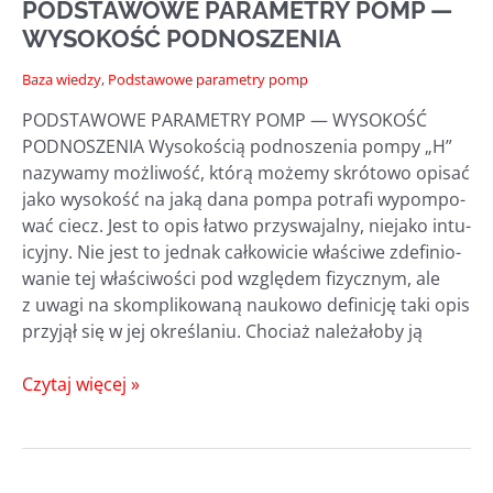
PODSTAWOWE PARAMETRY POMP —
WYSOKOŚĆ PODNOSZENIA
Baza wiedzy
,
Podstawowe parametry pomp
PODSTAWOWE PARAMETRY POMP — WYSOKOŚĆ
PODNOSZENIA Wyso­ko­ścią pod­no­sze­nia pom­py „H”
nazy­wa­my moż­li­wość, któ­rą może­my skró­to­wo opi­sać
jako wyso­kość na jaką dana pom­pa potra­fi wypom­po­
wać ciecz. Jest to opis łatwo przy­swa­jal­ny, nie­ja­ko intu­
icyj­ny. Nie jest to jed­nak cał­ko­wi­cie wła­ści­we zde­fi­nio­
wa­nie tej wła­ści­wo­ści pod wzglę­dem fizycz­nym, ale
z uwa­gi na skom­pli­ko­wa­ną nauko­wo defi­ni­cję taki opis
przy­jął się w jej okre­śla­niu. Cho­ciaż nale­ża­ło­by ją
PODSTAWOWE
Czytaj więcej »
PARAMETRY
POMP
—
WYSOKOŚĆ