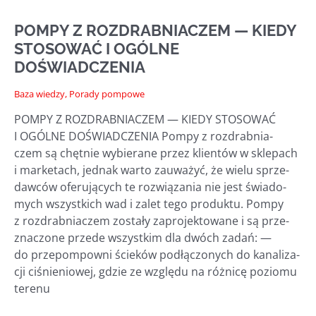
—
WYDAJNOŚĆ
POMPY Z ROZDRABNIACZEM — KIEDY
STOSOWAĆ I OGÓLNE
DOŚWIADCZENIA
Baza wiedzy
,
Porady pompowe
POMPY Z ROZDRABNIACZEM — KIEDY STOSOWAĆ
I OGÓLNE DOŚWIADCZENIA Pom­py z roz­drab­nia­
czem są chęt­nie wybie­ra­ne przez klien­tów w skle­pach
i mar­ke­tach, jed­nak war­to zauwa­żyć, że wie­lu sprze­
daw­ców ofe­ru­ją­cych te roz­wią­za­nia nie jest świa­do­
mych wszyst­kich wad i zalet tego pro­duk­tu. Pom­py
z roz­drab­nia­czem zosta­ły zapro­jek­to­wa­ne i są prze­
zna­czo­ne przede wszyst­kim dla dwóch zadań: —
do prze­pom­pow­ni ście­ków pod­łą­czo­nych do kana­li­za­
cji ciśnie­nio­wej, gdzie ze wzglę­du na róż­ni­cę pozio­mu
terenu