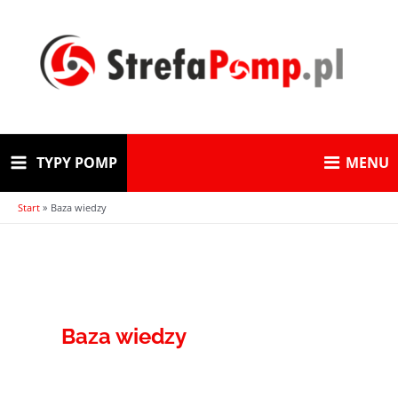
Skip
to
content
TYPY POMP
MENU
Main
Start
Baza wiedzy
Menu
Baza wiedzy