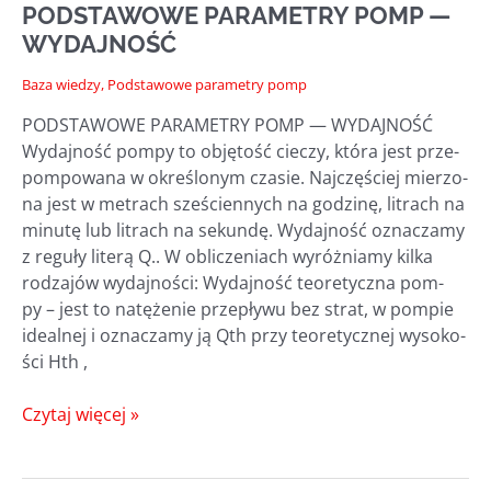
PODSTAWOWE PARAMETRY POMP —
PODNOSZENIA
WYDAJNOŚĆ
Baza wiedzy
,
Podstawowe parametry pomp
PODSTAWOWE PARAMETRY POMP — WYDAJNOŚĆ
Wydaj­ność pom­py to obję­tość cie­czy, któ­ra jest prze­
pom­po­wa­na w okre­ślo­nym cza­sie. Naj­czę­ściej mie­rzo­
na jest w metrach sze­ścien­nych na godzi­nę, litrach na
minu­tę lub litrach na sekun­dę. Wydaj­ność ozna­cza­my
z regu­ły lite­rą Q.. W obli­cze­niach wyróż­nia­my kil­ka
rodza­jów wydaj­no­ści: Wydaj­ność teo­re­tycz­na pom­
py – jest to natę­że­nie prze­pły­wu bez strat, w pom­pie
ide­al­nej i ozna­cza­my ją Qth przy teo­re­tycz­nej wyso­ko­
ści Hth ,
PODSTAWOWE
Czytaj więcej »
PARAMETRY
POMP