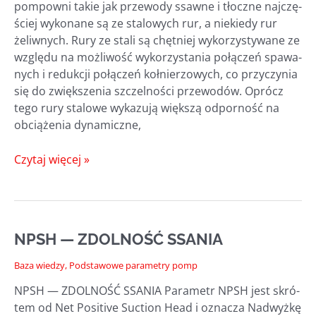
pom­pow­ni takie jak prze­wo­dy ssaw­ne i tłocz­ne naj­czę­
ściej wyko­na­ne są ze sta­lo­wych rur, a nie­kie­dy rur
żeliw­nych. Rury ze sta­li są chęt­niej wyko­rzy­sty­wa­ne ze
wzglę­du na moż­li­wość wyko­rzy­sta­nia połą­czeń spa­wa­
nych i reduk­cji połą­czeń koł­nie­rzo­wych, co przy­czy­nia
się do zwięk­sze­nia szczel­no­ści prze­wo­dów. Oprócz
tego rury sta­lo­we wyka­zu­ją więk­szą odpor­ność na
obcią­że­nia dynamiczne,
ZASADY
Czytaj więcej »
PROJEKTOWANIA
PRZEWODÓW
SSAWNYCH
I TŁOCZNYCH
NPSH — ZDOLNOŚĆ SSANIA
W POMPOWNIACH
ŚCIEKÓW
Baza wiedzy
,
Podstawowe parametry pomp
NPSH — ZDOLNOŚĆ SSANIA Para­metr NPSH jest skró­
tem od Net Posi­ti­ve Suc­tion Head i ozna­cza Nad­wyż­kę