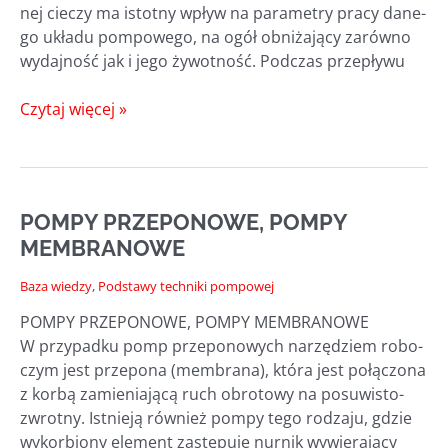
nej cie­czy ma istot­ny wpływ na para­me­try pra­cy dane­
go ukła­du pom­po­we­go, na ogół obni­ża­ją­cy zarów­no
wydaj­ność jak i jego żywot­ność. Pod­czas przepływu
POMPOWANIE
Czytaj więcej »
ZAWIESIN
I CIECZY
ZAWIERAJĄCYCH
ZAWIESINY.
POMPY PRZEPONOWE, POMPY
MEMBRANOWE
Baza wiedzy
,
Podstawy techniki pompowej
POMPY PRZEPONOWE, POMPY MEMBRANOWE
W przy­pad­ku pomp prze­po­no­wych narzę­dziem robo­
czym jest prze­po­na (mem­bra­na), któ­ra jest połą­czo­na
z kor­bą zamie­nia­ją­cą ruch obro­to­wy na posu­­wi­­sto-
zwro­t­ny. Ist­nie­ją rów­nież pom­py tego rodza­ju, gdzie
wykor­bio­ny ele­ment zastę­pu­je nur­nik wywie­ra­ją­cy