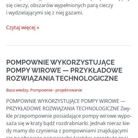
się cie­czy, obsza­rów wypeł­nio­nych parą cie­czy
i wydzie­la­ją­cy­mi się z niej gazami.
PRZECIWDZIAŁANIE
Czytaj więcej »
KAWITACJI
NA
ETAPIE
PROJEKTOWANIA
POMPOWNIE WYKORZYSTUJĄCE
POMPOWNI
POMPY WIROWE — PRZYKŁADOWE
ROZWIĄZANIA TECHNOLOGICZNE
Baza wiedzy
,
Pompownie - projektowanie
POMPOWNIE WYKORZYSTUJĄCE POMPY WIROWE —
PRZYKŁADOWE ROZWIĄZANIA TECHNOLOGICZNE Zwy­
kle prze­pom­pow­nie posia­da­ją­ce pom­py wiro­we wypo­
sa­ża się w kra­ty bądź roz­drab­niar­ki. Jed­nak nie­raz kie­
dy mamy do czy­nie­nia z pom­pow­nia­mi znaj­du­ją­cy­mi
się na obsza­rze oczysz­czal­ni ście­ków, sprzę­ty te znaj­