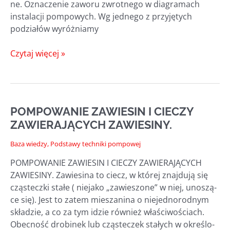
ne. Ozna­cze­nie zawo­ru zwrot­ne­go w dia­gra­mach
insta­la­cji pom­po­wych. Wg jed­ne­go z przy­ję­tych
podzia­łów wyróżniamy
ZAWORY
Czytaj więcej »
W POMPACH
WYPOROWYCH
POMPOWANIE ZAWIESIN I CIECZY
ZAWIERAJĄCYCH ZAWIESINY.
Baza wiedzy
,
Podstawy techniki pompowej
POMPOWANIE ZAWIESIN I CIECZY ZAWIERAJĄCYCH
ZAWIESINY. Zawie­si­na to ciecz, w któ­rej znaj­du­ją się
czą­stecz­ki sta­łe ( nie­ja­ko „zawie­szo­ne” w niej, uno­szą­
ce się). Jest to zatem mie­sza­ni­na o nie­jed­no­rod­nym
skła­dzie, a co za tym idzie rów­nież wła­ści­wo­ściach.
Obec­ność dro­bi­nek lub czą­ste­czek sta­łych w okre­ślo­