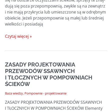
du­ją się poza prze­pom­pow­nią, zwy­kle są na zewnątrz
i nie mają przy­kry­cia lub umiesz­czo­ne są w odręb­nym
obiek­cie. Jeże­li prze­pom­pow­nie są małej lub śred­niej
wiel­ko­ści i posiadają
POMPOWNIE
Czytaj więcej »
WYKORZYSTUJĄCE
POMPY
WIROWE
—
ZASADY PROJEKTOWANIA
PRZYKŁADOWE
PRZEWODÓW SSAWNYCH
ROZWIĄZANIA
I TŁOCZNYCH W POMPOWNIACH
TECHNOLOGICZNE
ŚCIEKÓW
Baza wiedzy
,
Pompownie - projektowanie
ZASADY PROJEKTOWANIA PRZEWODÓW SSAWNYCH
I TŁOCZNYCH W POMPOWNIACH ŚCIEKÓW Ele­men­ty