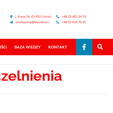
J. Kreta 24, 43-450 Ustroń
+48 33 483 34 76
strefapomp@klaudia.eu
+48 33 854 76 96
ŚCI
BAZA WIEDZY
KONTAKT
zelnienia