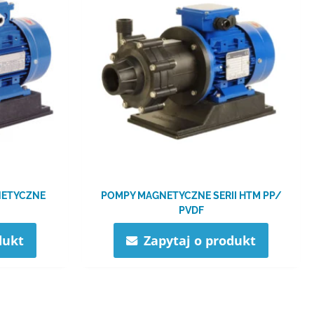
NETYCZNE
POMPY MAGNETYCZNE SERII HTM PP/​
PVDF
dukt
Zapytaj o produkt